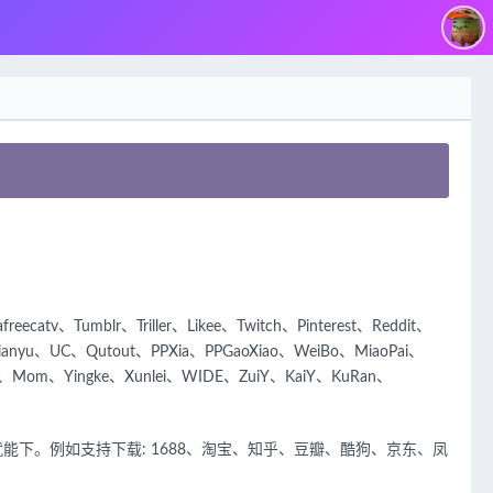
eecatv、Tumblr、Triller、Likee、Twitch、Pinterest、Reddit、
nyu、UC、Qutout、PPXia、PPGaoXiao、WeiBo、MiaoPai、
ay、Mom、Yingke、Xunlei、WIDE、ZuiY、KaiY、KuRan、
下。例如支持下载: 1688、淘宝、知乎、豆瓣、酷狗、京东、凤