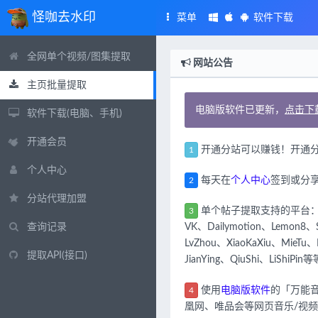
怪咖去水印
菜单
软件下载
全网单个视频/图集提取
网站公告
主页批量提取
电脑版软件已更新，
点击下载
软件下载(电脑、手机)
开通会员
开通分站可以赚钱！开通分
1
个人中心
每天在
个人中心
签到或分
2
分站代理加盟
单个帖子提取支持的平台
3
查询记录
VK、Dailymotion、Lemon8、
LvZhou、XiaoKaXiu、MieT
提取API(接口)
JianYing、QiuShi、LiShiPin等
使用
电脑版软件
的「万能音
4
凰网、唯品会等网页音乐/视频