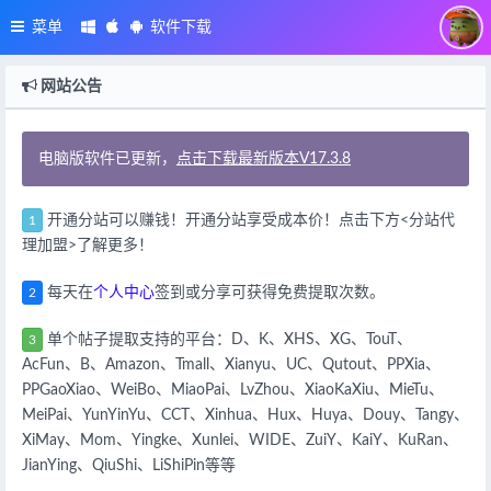
菜单
软件下载
网站公告
电脑版软件已更新，
点击下载最新版本V17.3.8
开通分站可以赚钱！开通分站享受成本价！点击下方<分站代
1
理加盟>了解更多！
每天在
个人中心
签到或分享可获得免费提取次数。
2
单个帖子提取支持的平台：
D、K、XHS、XG、TouT、
3
AcFun、B、Amazon、Tmall、Xianyu、UC、Qutout、PPXia、
PPGaoXiao、WeiBo、MiaoPai、LvZhou、XiaoKaXiu、MieTu、
MeiPai、YunYinYu、CCT、Xinhua、Hux、Huya、Douy、Tangy、
XiMay、Mom、Yingke、Xunlei、WIDE、ZuiY、KaiY、KuRan、
JianYing、QiuShi、LiShiPin等等