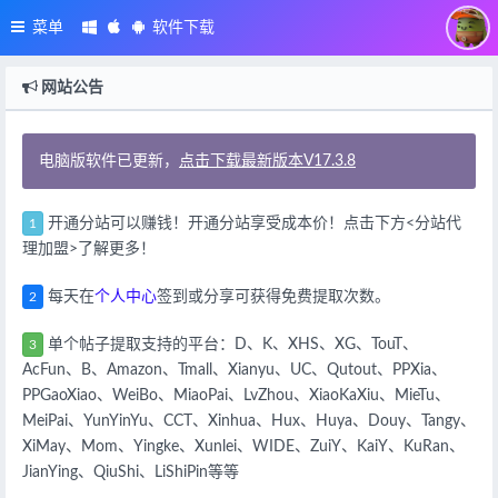
菜单
软件下载
网站公告
电脑版软件已更新，
点击下载最新版本V17.3.8
开通分站可以赚钱！开通分站享受成本价！点击下方<分站代
1
理加盟>了解更多！
每天在
个人中心
签到或分享可获得免费提取次数。
2
单个帖子提取支持的平台：
D、K、XHS、XG、TouT、
3
AcFun、B、Amazon、Tmall、Xianyu、UC、Qutout、PPXia、
PPGaoXiao、WeiBo、MiaoPai、LvZhou、XiaoKaXiu、MieTu、
MeiPai、YunYinYu、CCT、Xinhua、Hux、Huya、Douy、Tangy、
XiMay、Mom、Yingke、Xunlei、WIDE、ZuiY、KaiY、KuRan、
JianYing、QiuShi、LiShiPin等等