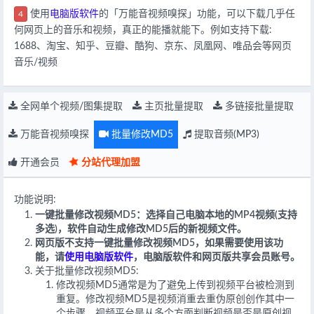
使用
电脑版软件
的「万能音视频嗅探」功能，可以下载几乎任
4
何网页上的音乐和视频，真正的能播就能下。例如支持下载:
1688、淘宝、知乎、豆瓣、酷狗、京东、凤凰网、唯品会等网页
音乐/视频
全网单个视频/图集提取
主页批量提取
多链接批量提取
万能音视频嗅探
批量修改MD5
提取音频(MP3)
开通会员
分站代理加盟
功能说明:
一键批量修改视频MD5：选择自己电脑本地的MP4视频(支持
多选)，软件自动生成修改MD5后的新视频文件。
网页版不支持一键批量修改视频MD5，如果需要使用该功
能，请
使用电脑版软件
，电脑版软件和网页版共享会员账号。
关于批量修改视频MD5:
修改视频MD5通常是为了避免上传到视频平台被检测到
重复。修改视频MD5是视频消重去重伪原创创作其中一
个步骤，视频平台是从多个方面判断视频是否是原创视